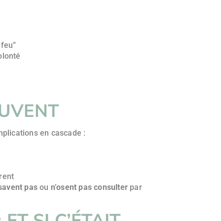
 feu”
olonté
OUVENT
mplications en cascade :
rent
 savent pas
ou
n’osent pas consulter
par
ET SI C’ÉTAIT