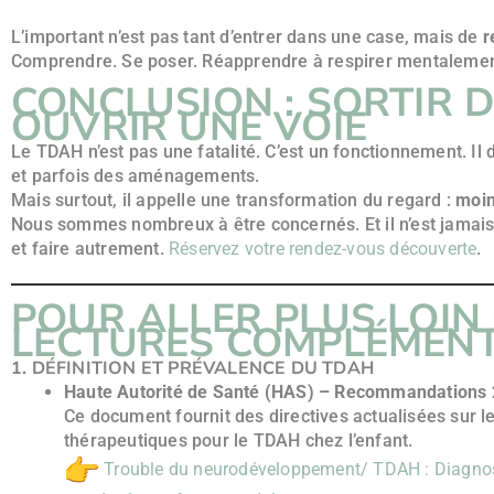
L’important n’est pas tant d’entrer dans une case, mais de
r
Comprendre. Se poser. Réapprendre à respirer mentalemen
CONCLUSION : SORTIR 
OUVRIR UNE VOIE
Le TDAH n’est pas une fatalité. C’est un fonctionnement. I
et parfois des aménagements.
Mais surtout, il appelle une transformation du regard :
moin
Nous sommes nombreux à être concernés. Et il n’est jamais
et faire autrement.
Réservez votre rendez-vous découverte
.
POUR ALLER PLUS LOIN 
LECTURES COMPLÉMENT
1. DÉFINITION ET PRÉVALENCE DU TDAH
Haute Autorité de Santé (HAS) – Recommandations
Ce document fournit des directives actualisées sur le
thérapeutiques pour le TDAH chez l’enfant.
Trouble du neurodéveloppement/ TDAH : Diagnost