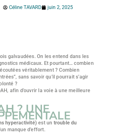
Céline TAVARD
juin 2, 2025
fois galvaudées. On les entend dans les
iagnostics médicaux. Et pourtant… combien
 écoutées véritablement ? Combien
trées”, sans savoir qu’il pourrait s’agir
olonté ?
H, afin d’ouvrir la voie à une meilleure
AH ? UNE
PPEMENTALE
ns hyperactivité)
est un
trouble du
 d’un manque d’effort.