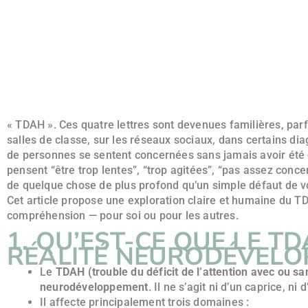
« TDAH ». Ces quatre lettres sont devenues familières, par
salles de classe, sur les réseaux sociaux, dans certains d
de personnes se sentent concernées sans jamais avoir été
pensent “être trop lentes”, “trop agitées”, “pas assez concen
de quelque chose de plus profond qu’un simple défaut de v
Cet article propose une exploration claire et humaine du TDA
compréhension — pour soi ou pour les autres.
1. QU’EST-CE QUE LE TD
RÉALITÉ NEURODÉVELO
Le
TDAH (trouble du déficit de l’attention avec ou sa
neurodéveloppement
. Il ne s’agit ni d’un caprice, ni
Il affecte principalement trois domaines :