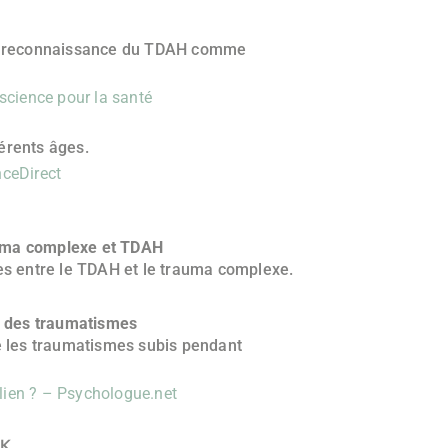
 à la reconnaissance du TDAH comme
science pour la santé
érents âges.
nceDirect
auma complexe et TDAH
s entre le TDAH et le trauma complexe.
e des traumatismes
re les traumatismes subis pendant
 lien ? – Psychologue.net
CK