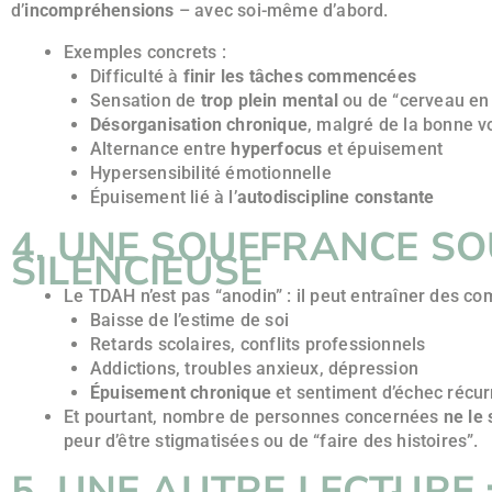
d’
incompréhensions
– avec soi-même d’abord.
Exemples concrets :
Difficulté à
finir les tâches commencées
Sensation de
trop plein mental
ou de “cerveau en
Désorganisation chronique
, malgré de la bonne v
Alternance entre
hyperfocus
et épuisement
Hypersensibilité émotionnelle
Épuisement lié à l’
autodiscipline constante
4. UNE SOUFFRANCE S
SILENCIEUSE
Le TDAH n’est pas “anodin” : il peut entraîner des co
Baisse de l’estime de soi
Retards scolaires, conflits professionnels
Addictions, troubles anxieux, dépression
Épuisement chronique
et sentiment d’échec récur
Et pourtant, nombre de personnes concernées
ne le
peur d’être stigmatisées ou de “faire des histoires”.
5. UNE AUTRE LECTURE : 