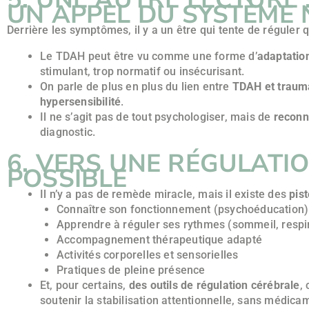
UN APPEL DU SYSTÈME 
Derrière les symptômes, il y a un être qui tente de réguler
Le TDAH peut être vu comme une forme d’
adaptatio
stimulant, trop normatif ou insécurisant.
On parle de plus en plus du lien entre
TDAH et traum
hypersensibilité
.
Il ne s’agit pas de tout psychologiser, mais de
reconn
diagnostic.
6. VERS UNE RÉGULATIO
POSSIBLE
Il n’y a pas de remède miracle, mais il existe des
pis
Connaître son fonctionnement (psychoéducation)
Apprendre à réguler ses rythmes (sommeil, respira
Accompagnement thérapeutique adapté
Activités corporelles et sensorielles
Pratiques de pleine présence
Et, pour certains,
des outils de régulation cérébrale
,
soutenir la stabilisation attentionnelle, sans médica