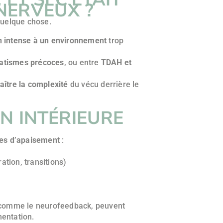
NERVEUX ?
 quelque chose.
n intense à un environnement
trop
atismes précoces
, ou entre
TDAH et
aître la complexité
du vécu derrière le
N INTÉRIEURE
tes d’apaisement
:
tion, transitions)
 comme le neurofeedback, peuvent
mentation.