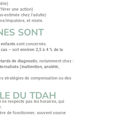
able)
ifférer une action)
us-estimée chez l’adulte)
ive/impulsive, et mixte.
NES SONT
 enfants
sont concernés.
 cas
– soit
environ 2,5 à 4 % de la
etards de diagnostic
, notamment chez :
ternalisés (inattention, anxiété,
es stratégies de compensation ou des
BLE DU TDAH
i ne respecte pas les horaires, qui
r.
ière de fonctionner, souvent source