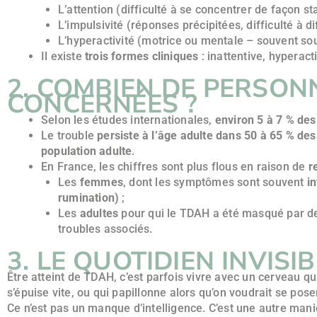
L’attention (difficulté à se concentrer de façon st
L’impulsivité (réponses précipitées, difficulté à d
L’hyperactivité (motrice ou mentale – souvent so
Il existe
trois formes cliniques
: inattentive, hyperact
2. COMBIEN DE PERSON
CONCERNÉES ?
Selon les études internationales,
environ 5 à 7 % des
Le trouble
persiste à l’âge adulte dans 50 à 65 % des
population adulte
.
En France, les chiffres sont plus flous en raison de
r
Les
femmes
, dont les symptômes sont souvent
in
rumination)
;
Les
adultes
pour qui le TDAH a été masqué par d
troubles associés.
3. LE QUOTIDIEN INVISI
Être atteint de TDAH, c’est parfois vivre avec un cerveau qu
s’épuise vite, ou qui papillonne alors qu’on voudrait se pose
Ce n’est pas un manque d’intelligence. C’est une autre man